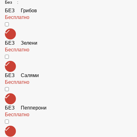
Доп болгарский перец
40 ₽
Салат к Пицце ц. 0р.
Бесплатно
Доп курица
120 ₽
Без :