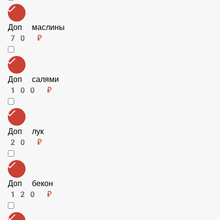
Доп Сыр
130 ₽
Доп маслины
70 ₽
Доп салями
100 ₽