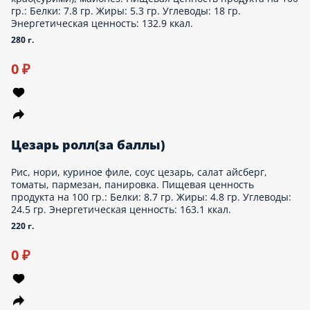
Охотничья «33см»(за баллы)
Тесто для пиццы, соус пилати, салями, охотничьи колбаски,
огурцы маринованные, шампиньоны свежие, маслины
консервированные, лук репчатый, сыр моцарелла. Пищевая
ценность продукта на 100 гр.: Белки: 9.9 гр. Жиры: 10 гр.
Углеводы: 22.1 гр. Энергетическая ценность: 211.4 ккал.
600 г.
Опции