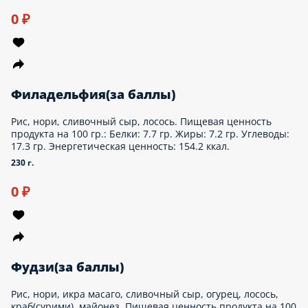
Мясная «33см»(за баллы)
Тесто для пиццы, соус пилати, ветчина из индейки, салями,
куриное филе жареное, шампиньоны свежие, сыр моцарелла,
сыр пармезан, зелень. Пищевая ценность продукта на 100 гр.:
Белки: 10.8 гр. Жиры: 8.5 гр. Углеводы: 21.9 гр.
Энергетическая ценность: 200.3 ккал.
600 г.
Опции
0 ₽