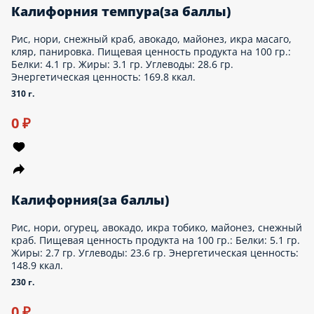
Деревенская «33см»(за баллы)
Тесто для пиццы, соус тар-тар, салями, куриное филе жареное,
помидоры свежие, сыр моцарелла, зелень. Пищевая ценность
продукта на 100 гр.: Белки: 10.5 гр. Жиры: 15.8 гр. Углеводы:
21.5 гр. Энергетическая ценность: 263 ккал.
600 г.
Опции
0 ₽