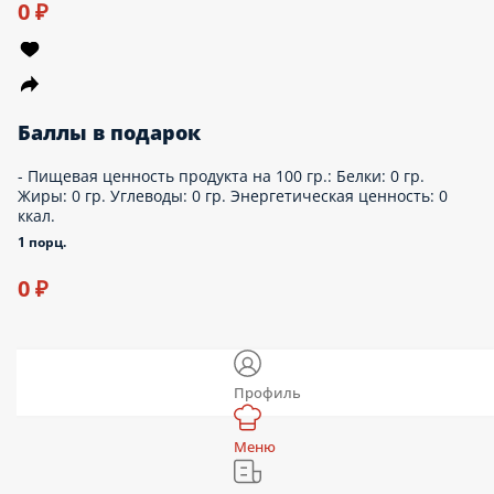
Пепперони «33см»(за баллы)
Тесто для пиццы, соус пилати, сыр моцарелла, колбаса
пепперони. Пищевая ценность продукта на 100 гр.: Белки:
10.6 гр. Жиры: 12 гр. Углеводы: 25.5 гр. Энергетическая
ценность: 243 ккал.
530 г.