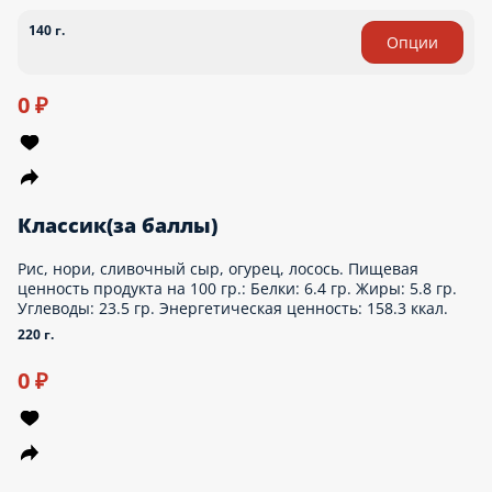
Калифорния темпура(за баллы)
Рис, нори, снежный краб, авокадо, майонез, икра масаго, кляр,
панировка. Пищевая ценность продукта на 100 гр.: Белки: 4.1
гр. Жиры: 3.1 гр. Углеводы: 28.6 гр. Энергетическая ценность:
169.8 ккал.
310 г.
0 ₽