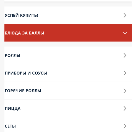
4 Сезона «33см»(за баллы)
Тесто для пиццы, соус пилати, ветчина из индейки,
шампиньоны свежие, салями, куриное филе жареное,
пепперони, сыр моцарелла. Пищевая ценность продукта на