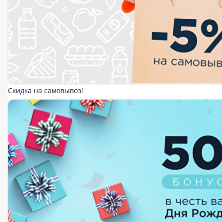
Пицца
Сеты
Суши и гунканы