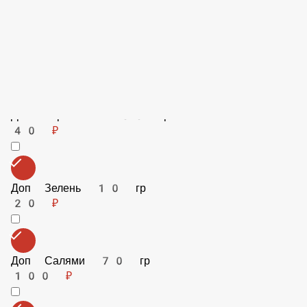
Доп сыр 100 гр
130 ₽
Доп Болгарский Перец 30 гр
40 ₽
Доп Ананас 70 гр
90 ₽
Доп Чили перец 20 гр
70 ₽